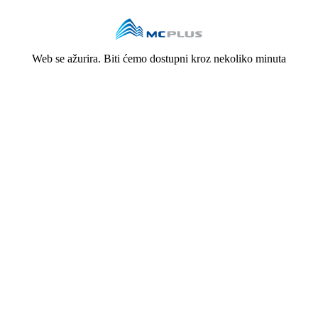
Web se ažurira. Biti ćemo dostupni kroz nekoliko minuta