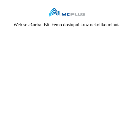
Web se ažurira. Biti ćemo dostupni kroz nekoliko minuta