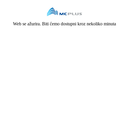
Web se ažurira. Biti ćemo dostupni kroz nekoliko minuta