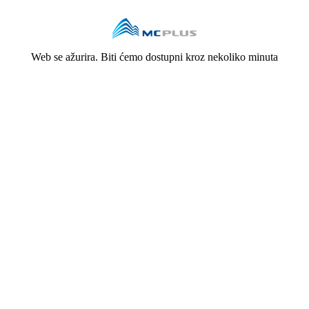
Web se ažurira. Biti ćemo dostupni kroz nekoliko minuta