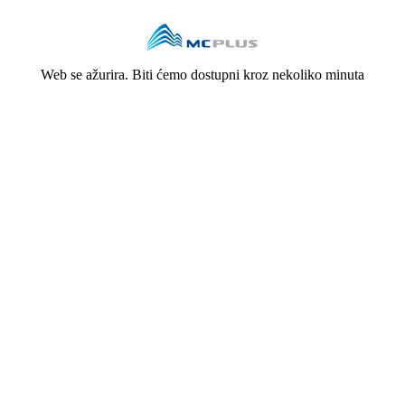
Web se ažurira. Biti ćemo dostupni kroz nekoliko minuta