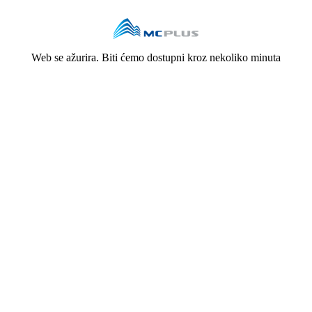
Web se ažurira. Biti ćemo dostupni kroz nekoliko minuta