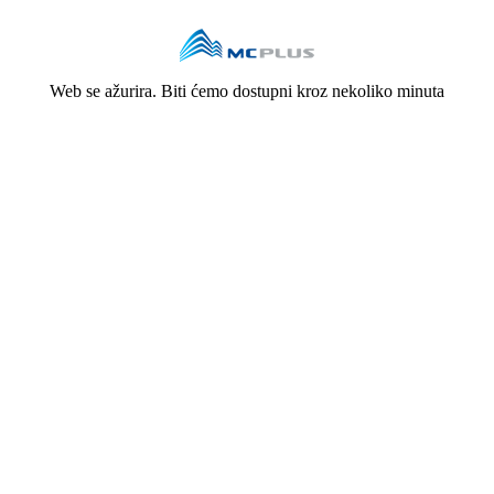
Web se ažurira. Biti ćemo dostupni kroz nekoliko minuta