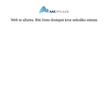
Web se ažurira. Biti ćemo dostupni kroz nekoliko minuta