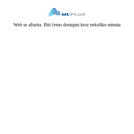
Web se ažurira. Biti ćemo dostupni kroz nekoliko minuta