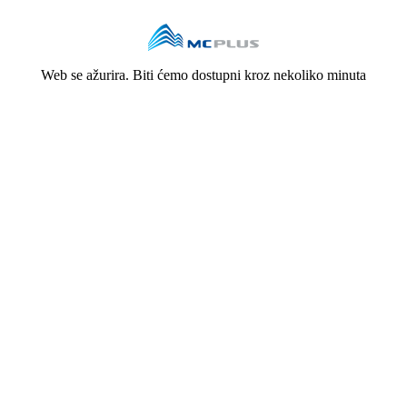
Web se ažurira. Biti ćemo dostupni kroz nekoliko minuta