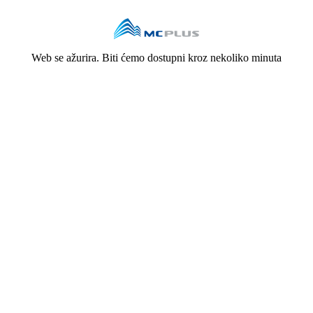
Web se ažurira. Biti ćemo dostupni kroz nekoliko minuta