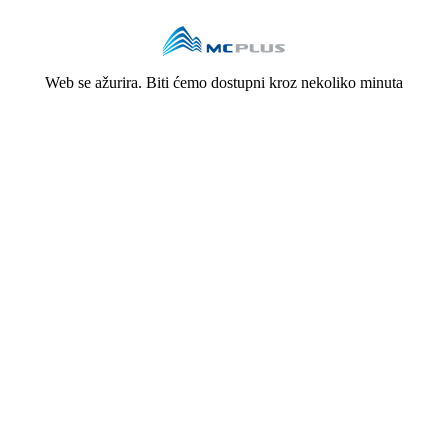
Web se ažurira. Biti ćemo dostupni kroz nekoliko minuta