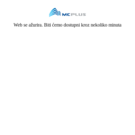
Web se ažurira. Biti ćemo dostupni kroz nekoliko minuta