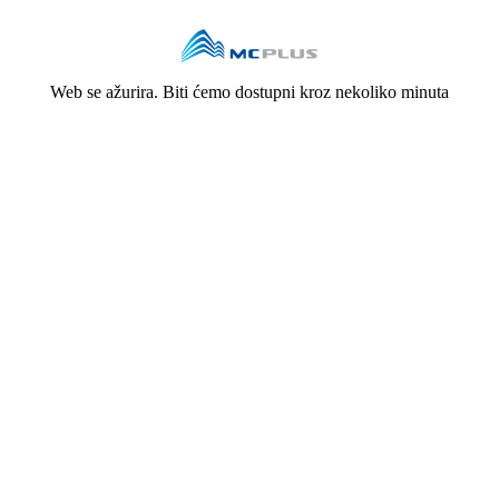
Web se ažurira. Biti ćemo dostupni kroz nekoliko minuta