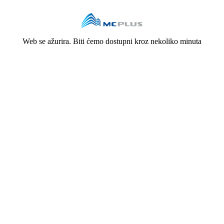
Web se ažurira. Biti ćemo dostupni kroz nekoliko minuta