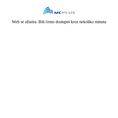
Web se ažurira. Biti ćemo dostupni kroz nekoliko minuta