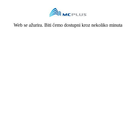
Web se ažurira. Biti ćemo dostupni kroz nekoliko minuta