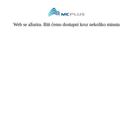
Web se ažurira. Biti ćemo dostupni kroz nekoliko minuta