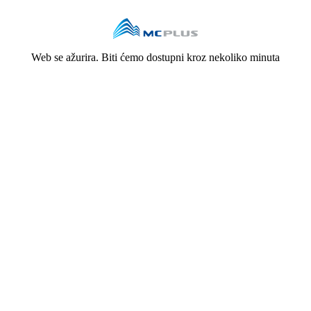
Web se ažurira. Biti ćemo dostupni kroz nekoliko minuta