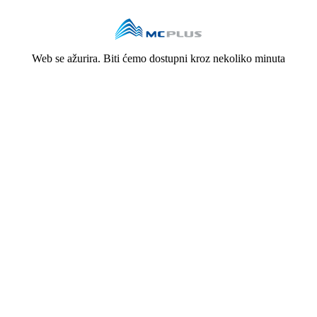
Web se ažurira. Biti ćemo dostupni kroz nekoliko minuta