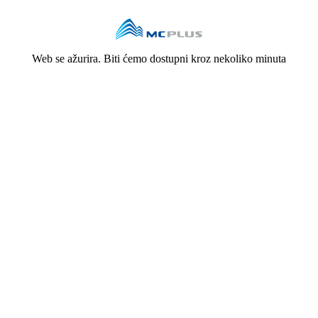
Web se ažurira. Biti ćemo dostupni kroz nekoliko minuta