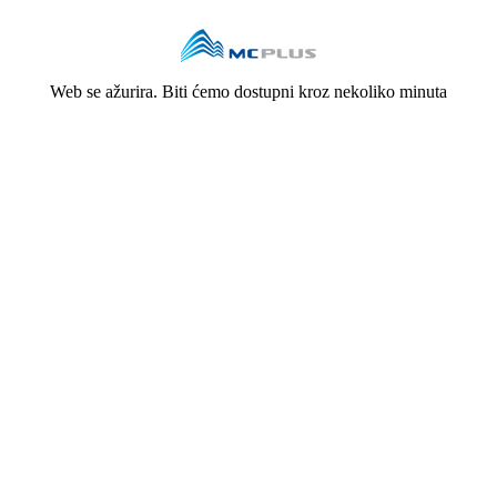
Web se ažurira. Biti ćemo dostupni kroz nekoliko minuta