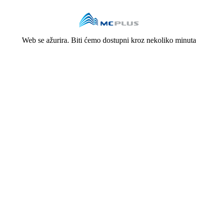
Web se ažurira. Biti ćemo dostupni kroz nekoliko minuta