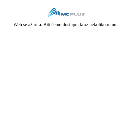
Web se ažurira. Biti ćemo dostupni kroz nekoliko minuta