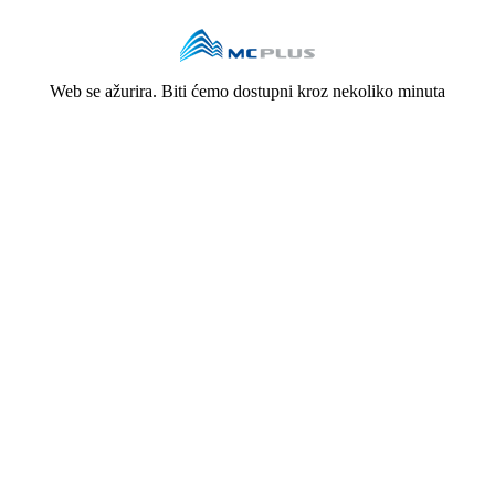
Web se ažurira. Biti ćemo dostupni kroz nekoliko minuta