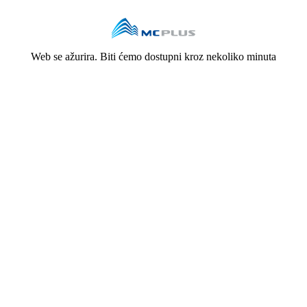
Web se ažurira. Biti ćemo dostupni kroz nekoliko minuta