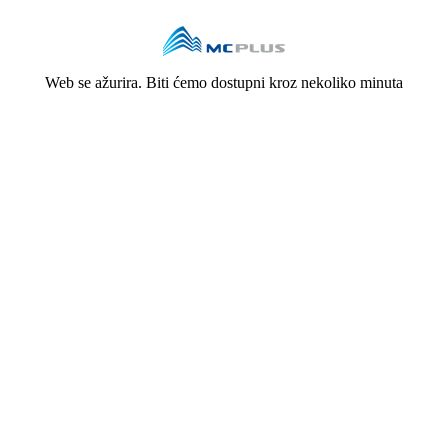
Web se ažurira. Biti ćemo dostupni kroz nekoliko minuta