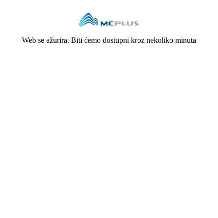
Web se ažurira. Biti ćemo dostupni kroz nekoliko minuta