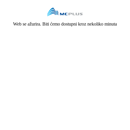
Web se ažurira. Biti ćemo dostupni kroz nekoliko minuta