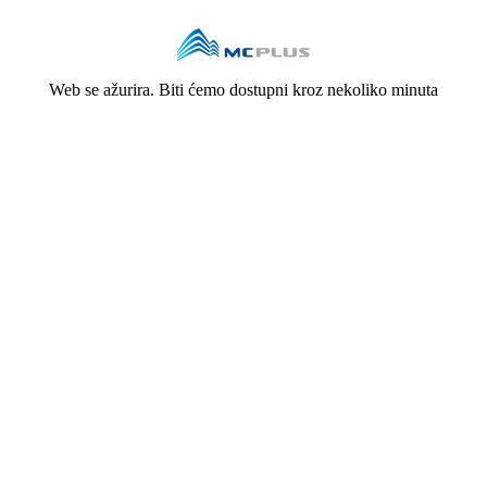
Web se ažurira. Biti ćemo dostupni kroz nekoliko minuta