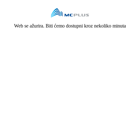
Web se ažurira. Biti ćemo dostupni kroz nekoliko minuta