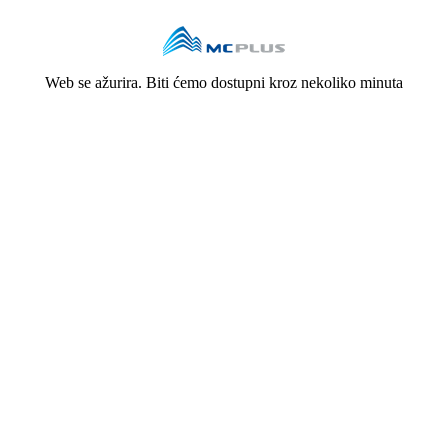
Web se ažurira. Biti ćemo dostupni kroz nekoliko minuta