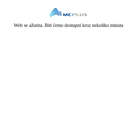
Web se ažurira. Biti ćemo dostupni kroz nekoliko minuta